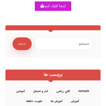
اینجا کلیک کنید
جستجو
برچسب ها
mrmath
آقای ریاضی
آمار و احتمال
آموختن
آموزش
آموزش ها
تقویت حافظه