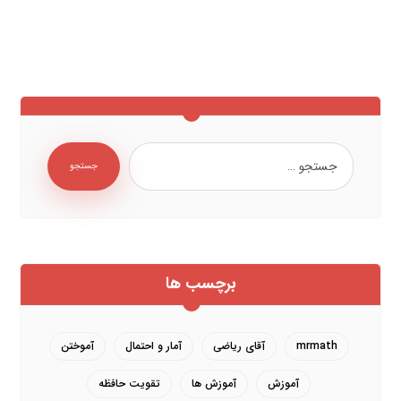
جستجو
برچسب ها
mrmath
آقای ریاضی
آمار و احتمال
آموختن
آموزش
آموزش ها
تقویت حافظه