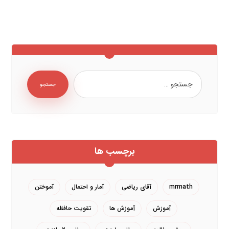
جستجو
برچسب ها
mrmath
آقای ریاضی
آمار و احتمال
آموختن
آموزش
آموزش ها
تقویت حافظه