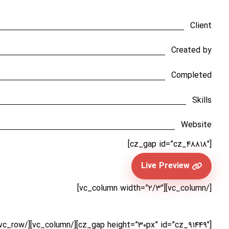
Client
Created by
Completed
Skills
Website
[cz_gap id=”cz_۴۸۸۱۸″]
Live Preview
[/vc_column][vc_column width=”۲/۳″]
[cz_gap height=”۳۰px” id=”cz_۹۱۴۴۹″][/vc_column][/vc_row]