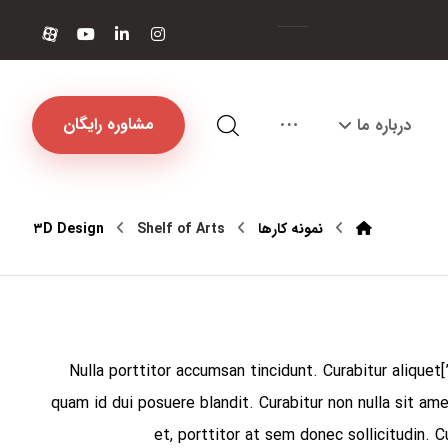
مشاوره رایگان
درباره ما
نمونه کارها
Shelf of Arts
۳D Design
[vc_row ۰=””][vc_column width=”۱/۳″][vc_column_text css=”.vc_custom_۱۴۹۷۳۰۷۵۷۹۶۰۹{margin-bottom: ۴۰px !important;}”]Nulla porttitor accumsan tincidunt. Curabitur aliquet
quam id dui posuere blandit. Curabitur non nulla sit am
et, porttitor at sem donec sollicitudin. 