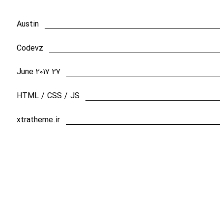
Austin
Codevz
۲۷ June ۲۰۱۷
HTML / CSS / JS
xtratheme.ir